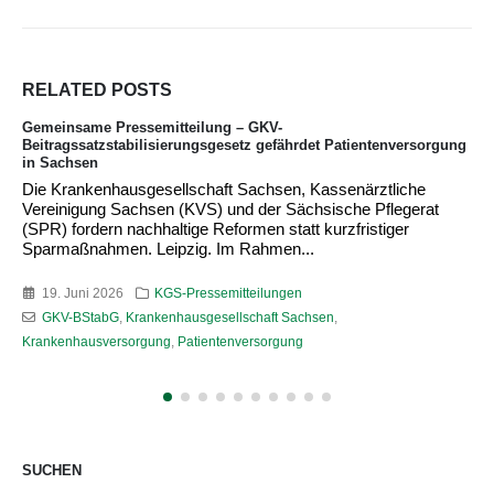
RELATED
POSTS
Gemeinsame Pressemitteilung: Ministerin Warken erzwingt
Sanierung der GKV-Finanzen auf dem Rücken der Krankenhäuser
Erfurt, Leipzig, 21. April 2026 „Operation gelungen – Patient
tot?“ Mit dieser Frage bewerten die beiden
Vorstandsvorsitzenden der Landeskrankenhausgesellschaften
Thüringen (LKHG),...
21. April 2026
KGS-Pressemitteilungen
Bundesgesundheitsministerin Nina Warken
,
GKV
,
KGS Leipzig
,
Krankenhausgesellschaft Sachsen
,
Landeskrankenhausgesellschaft
Thüringen
SUCHEN