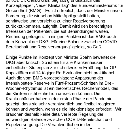
(DKG), Dr. Gerald Gaß, begrüßt grundsätzlich das
Konzeptpapier „Neuer Klinikalltag“ des Bundesministeriums für
Gesundheit (BMG). „Es ist erfreulich, dass der Minister unsere
Forderung, die wir schon Mitte April gestellt hatten,
schrittweise und vorsichtig zu einer Regelversorgung
zurückzukommen, aufgreift. Damit wird den berechtigten
Interessen der Patienten, die auf Behandlungen warten,
Rechnung getragen.“ In einigen Punkten ist das BMG auch
dem Konzept der DKG „Für eine Balance zwischen COVID-
Bereitschaft und Regelversorgung“ gefolgt, so Gaß.
Einige Punkte im Konzept von Minister Spahn bewertet die
DKG aber kritisch. So ist ein für alle Krankenhäuser
einheitlicher Stufenplan zur schrittweisen Erhöhung der OP-
Kapazitäten mit 14-tägiger Re-Evaluation nicht praktikabel.
Auch die vom BMG vorgeschlagene Anpassung der
Intensivbetten-Reserve in Fünf-Prozent-Schritten im Drei-
Wochen-Rhythmus ist ein theoretisches Rechenmodell, das
die Kliniken nicht einheitlich umsetzen können. Die
Krankenhäuser haben in der ersten Phase der Pandemie
gezeigt, dass sie sehr verantwortlich und flexibel reagieren
können und werden, wenn es die Infektionslage erfordert. „Wir
brauchen deshalb keine detailverliebte Regelung der
notwendigen Balance zwischen COVID-Bereitschaft und
Regelversorgung. Die Verantwortlichen in den