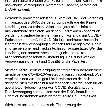
Krankenhäusern wissen was zu tun ist, um allen Patienten die
notwendige Versorgung zukommen zu lassen“, betonte der
DKG-Präsident.
Besonders problematisch ist aus Sicht der DKG der Vorschlag
im Konzept des BMG, die Versorgungsaufträge der Kliniken
kurzfristig neu zu ordnen. „Man kann jetzt nicht einfach
Klinikstandorte definieren, an denen Operationen konzentriert
werden und andere benennen, die sich vorrangig um COVID-
Patienten kümmern“, so Gaß. Die Krankenhäuser haben ihre
fest etablierten Versorgungsaufgaben und Fachgebiete. Dafür
sind sie personell und medizintechnisch ausgestattet. Wer das
kurzfristig neu ordnen möchte, bringt die komplette
Krankenhauslandschaft in Unordnung. Das bringt weniger
Versorgungssicherheit und Qualität für die Patienten.
Vielfach ist die Berücksichtigung der regionalen Besonderheit
gerade bei der COVID-19-Versorgung ausschlaggebend. „Wir
empfehlen den zuständigen Länderministerien deshalb
dringend, sich mit ihren nun anstehenden Verordnungen für ein
geordnetes Nebeneinander von COVID-Bereitschaft und
Regelversorgung auch an dem von der DKG formulierten
Orientierungsrahmen auszurichten“, sagte Dr. Gerald Gaß.
Wichtig ist uns zudem, dass die Finanzierung der