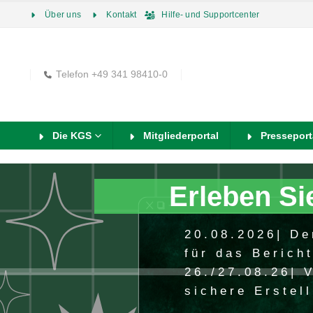
Über uns
Kontakt
Hilfe- und Supportcenter
Telefon +49 341 98410-0
Die KGS
Mitgliederportal
Presseport
Erleben Si
20.08.2026| De
für das Berich
26./27.08.26| 
sichere Erstel