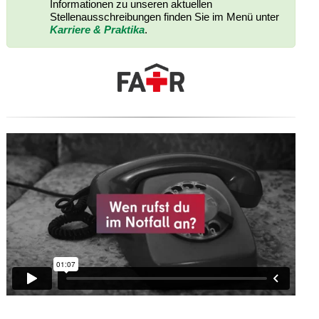
Krankenhausgesellschaft Sachsen (KGS) kamen sächsische Gesundhe
Informationen zu unseren aktuellen
Akteure des Gesundheitswesens zu einer Gesprächsrunde...
Stellenausschreibungen finden Sie im Menü unter
Karriere & Praktika
.
19. Juni 2026
KGS-Pressemitteilungen
GKV-BStabG
,
Krankenhausgesellschaft Sachsen
,
Krankenhausve