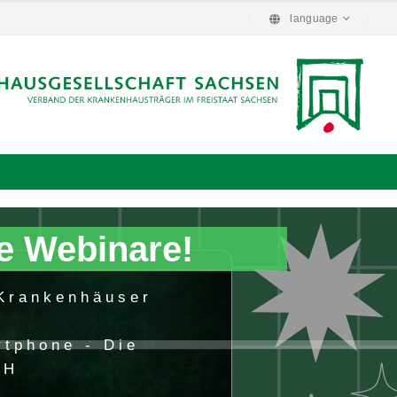
language
e Webinare!
 Krankenhäuser
rtphone - Die
KH