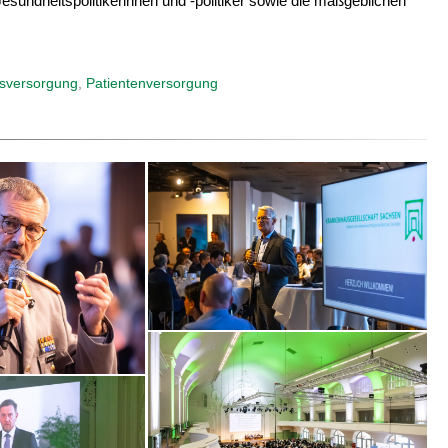
ndheitspolitikerinnen und -politiker sowie die maßgeblichen
sversorgung
,
Patientenversorgung