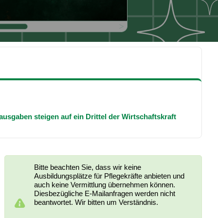
n steigen auf ein Drittel der Wirtschaftskraft
Geburtshil
DKG b
Gemeinsame Pressemitteilung – GK
Bitte beachten Sie, dass wir keine
Beitragssatzstabilisierungsgesetz 
Ausbildungsplätze für Pflegekräfte anbieten und
Sachsen
auch keine Vermittlung übernehmen können.
Diesbezügliche E-Mailanfragen werden nicht
Die Krankenhausgesellschaft Sachsen, Kassenärztliche Vereinigu
beantwortet. Wir bitten um Verständnis.
fordern nachhaltige Reformen statt kurzfristiger Sparmaßnahmen. 