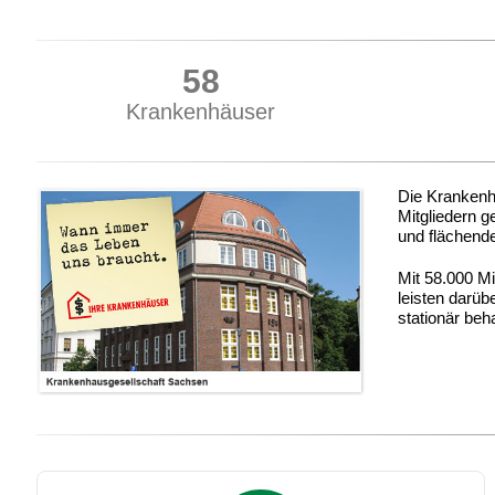
75
Krankenhäuser
Die Krankenha
Mitgliedern g
und flächend
Mit 58.000 M
leisten darüb
stationär be