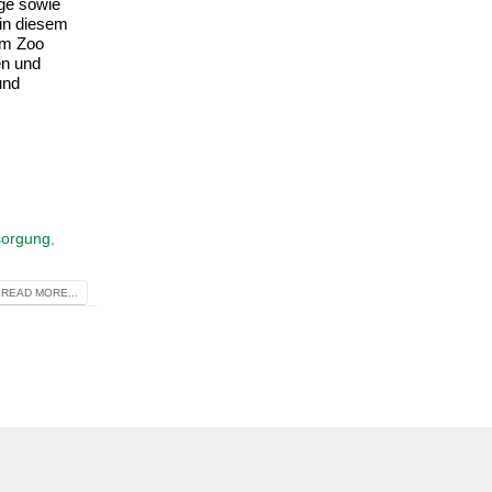
ge sowie
 in diesem
am Zoo
en und
und
sorgung
,
READ MORE...