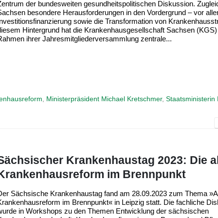
Zentrum der bundesweiten gesundheitspolitischen Diskussion. Zuglei
Sachsen besondere Herausforderungen in den Vordergrund – vor alle
Investitionsfinanzierung sowie die Transformation von Krankenhausst
diesem Hintergrund hat die Krankenhausgesellschaft Sachsen (KGS)
Rahmen ihrer Jahresmitgliederversammlung zentrale...
enhausreform
,
Ministerpräsident Michael Kretschmer
,
Staatsministerin 
Sächsischer Krankenhaustag 2023: Die ak
Krankenhausreform im Brennpunkt
Der Sächsische Krankenhaustag fand am 28.09.2023 zum Thema »Ak
Krankenhausreform im Brennpunkt« in Leipzig statt. Die fachliche Di
wurde in Workshops zu den Themen Entwicklung der sächsischen