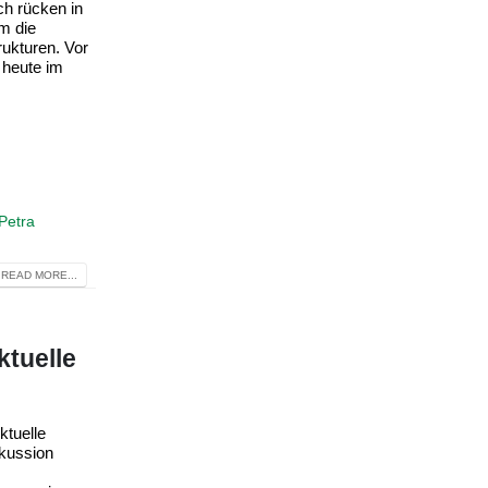
ch rücken in
m die
rukturen. Vor
 heute im
Petra
READ MORE...
tuelle
tuelle
skussion