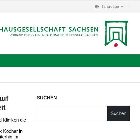
language
auf
SUCHEN
it
Suchen
 Kliniken die
k Köcher in
terhin im