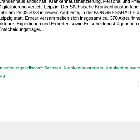
Krankenhauslandschaft, Krankenhausfinanzierung, Personal und Pfle
Digitalisierung vertieft. Leipzig. Der Sächsische Krankenhaustag fand
Jahr am 28.09.2023 in neuem Ambiente, in der KONGRESSHALLE 
Leipzig statt. Erneut versammelten sich insgesamt ca. 370 Akteurinn
Akteure, Expertinnen und Experten sowie Entscheidungsträgerinnen 
Entscheidungsträger...
nkenhausgesellschaft Sachsen
,
Krankenhausreform
,
Krankenhausver
tag