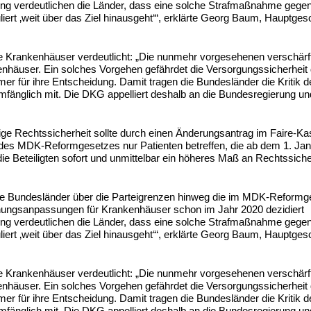
ung verdeutlichen die Länder, dass eine solche Strafmaßnahme gegen
rt ‚weit über das Ziel hinausgeht‘“, erklärte Georg Baum, Hauptgesc
die Krankenhäuser verdeutlicht: „Die nunmehr vorgesehenen verschärf
nhäuser. Ein solches Vorgehen gefährdet die Versorgungssicherheit 
r für ihre Entscheidung. Damit tragen die Bundesländer die Kritik d
fänglich mit. Die DKG appelliert deshalb an die Bundesregierung un
ltige Rechtssicherheit sollte durch einen Änderungsantrag im Faire-K
 des MDK-Reformgesetzes nur Patienten betreffen, die ab dem 1. Ja
e Beteiligten sofort und unmittelbar ein höheres Maß an Rechtssiche
ie Bundesländer über die Parteigrenzen hinweg die im MDK-Reformg
nungsanpassungen für Krankenhäuser schon im Jahr 2020 dezidiert
ung verdeutlichen die Länder, dass eine solche Strafmaßnahme gegen
rt ‚weit über das Ziel hinausgeht‘“, erklärte Georg Baum, Hauptgesc
die Krankenhäuser verdeutlicht: „Die nunmehr vorgesehenen verschärf
nhäuser. Ein solches Vorgehen gefährdet die Versorgungssicherheit 
r für ihre Entscheidung. Damit tragen die Bundesländer die Kritik d
fänglich mit. Die DKG appelliert deshalb an die Bundesregierung un