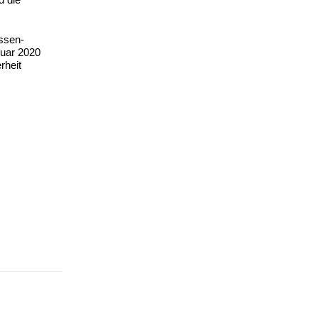
assen-
nuar 2020
rheit