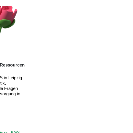
Gemeinsame Presseerklärung:
Verabschiedung des Zielbildes für den
neuen Krankenhausplan wird begrüßt
Damit ist der Grundstein für notwendige
Reformen in der Krankenhauslandschaft
gelegt, um eine nachhaltige medizinische
Versorgung für die Bürgerinnen und...
10. März 2026
ng: Gewalt im
KGS-Pressemitteilungen
pziger
Krankenhausgesellschaft Sachsen
,
nd Prävention
Krankenhausplanung
,
Notfallversorgung
,
ten im
Versorgungslandschaft
,
Zielbildpartner
ts Realität.
Gewalt und
iskutierten
tion
,
KGS