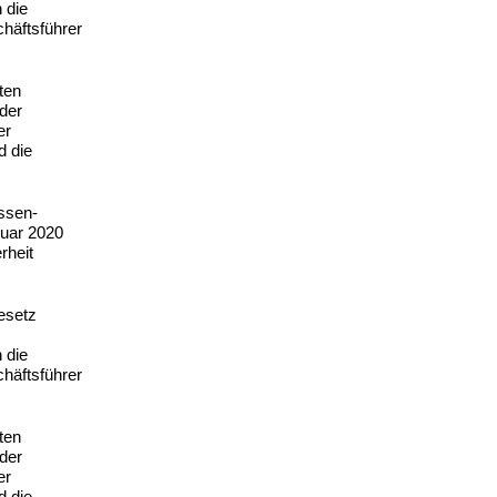
 die
häftsführer
ten
der
er
d die
assen-
nuar 2020
rheit
esetz
 die
häftsführer
ten
der
er
d die