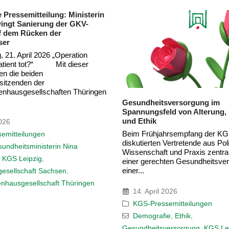
tsversorgung im
Gemeinsame Pressemitteilu
feld von Alterung, Ressourcen
Krankenhaus im Fokus: Lei
Symposium stärkt Schutz u
im Arbeitsalltag
ahrsempfang der KGS in Leipzig
n Vertretende aus Politik,
Gewalt gegenüber Beschäftig
ft und Praxis zentrale Fragen
Gesundheitswesen ist vieleror
chten Gesundheitsversorgung in
Beim Leipziger Symposium „
Aggression im Krankenhaus“ d
Expert*innen aus Praxis...
l 2026
26. März 2026
ssemitteilungen
KGS-Pressemitteilungen
fie
,
Ethik
,
BGF
,
Gewalt
,
Gewaltpräven
sversorgung
,
KGS Leipzig
,
KGS-