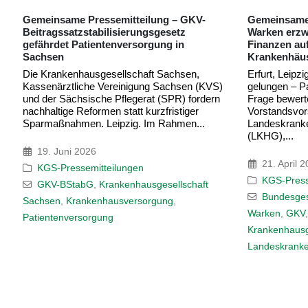
Gemeinsame Pressemitteilung: Ministerin
Warken erzwingt Sanierung der GKV-
Finanzen auf dem Rücken der
Krankenhäuser
Erfurt, Leipzig, 21. April 2026 „Operation
S)
gelungen – Patient tot?“ Mit dieser
rn
Frage bewerten die beiden
Vorstandsvorsitzenden der
Landeskrankenhausgesellschaften Thüringen
(LKHG),...
Gesundhei
Spannungs
und Ethik
21. April 2026
Beim Frühj
KGS-Pressemitteilungen
diskutierte
Bundesgesundheitsministerin Nina
Wissenscha
Warken
,
GKV
,
KGS Leipzig
,
einer gere
einer...
Krankenhausgesellschaft Sachsen
,
Landeskrankenhausgesellschaft Thüringen
14. Apri
KGS-Pre
Demogra
Gesundheit