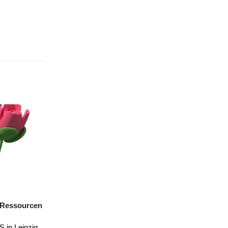
Gemeinsame Presseerklärung:
Verabschiedung des Zielbildes für den
neuen Krankenhausplan wird begrüßt
Damit ist der Grundstein für notwendige
Reformen in der Krankenhauslandschaft
gelegt, um eine nachhaltige medizinische
Versorgung für die Bürgerinnen und...
10. März 2026
: Gewalt im
KGS-Pressemitteilungen
iger
Krankenhausgesellschaft Sachsen
,
 Prävention
Krankenhausplanung
,
Notfallversorgung
,