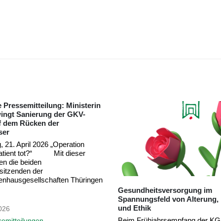
versorgung im
Gemeinsame Pressemitteilung
ld von Alterung, Ressourcen
Krankenhaus im Fokus: Leipz
Symposium stärkt Schutz und
im Arbeitsalltag
rsempfang der KGS in Leipzig