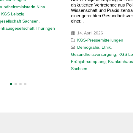
ertretende aus Politik,
Gewalt gegenüber Beschäftigte
 und Praxis zentrale Fragen
Gesundheitswesen ist vielerorts 
ten Gesundheitsversorgung in
Beim Leipziger Symposium „Ge
Aggression im Krankenhaus“ dis
Expert*innen aus Praxis...
026
26. März 2026
emitteilungen
KGS-Pressemitteilungen
e
,
Ethik
,
BGF
,
Gewalt
,
Gewaltpräventi
ersorgung
,
KGS Leipzig
,
KGS-
Leipzig
,
Krankenhausgesellschaf
fang
,
Krankenhausgesellschaft