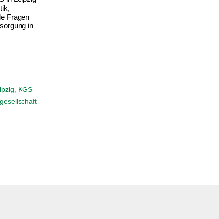
n im
Versorgungslandschaft
,
Zielbildpartner
Realität.
walt und
kutierten
on
,
KGS
t Sachsen