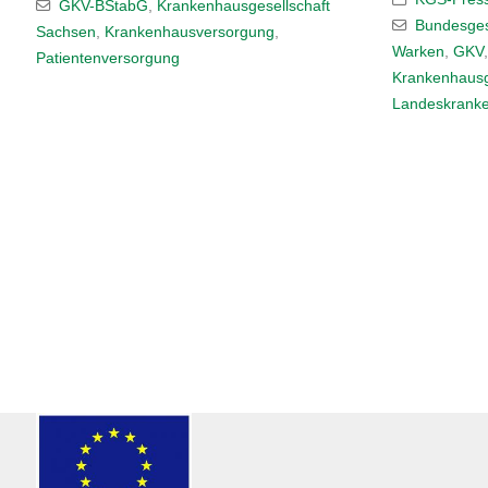
diskutierten V
Bundesgesundheitsministerin Nina
Wissenschaft
Warken
,
GKV
,
KGS Leipzig
,
einer gerech
einer...
Krankenhausgesellschaft Sachsen
,
Landeskrankenhausgesellschaft Thüringen
14. April 2
KGS-Press
Demografi
Gesundheitsv
Frühjahrsemp
Sachsen