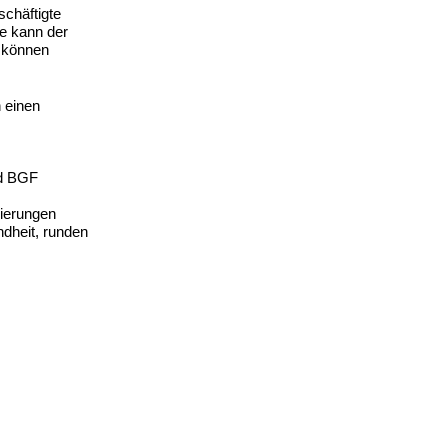
chäftigte
ie kann der
e können
n einen
nd BGF
vierungen
dheit, runden