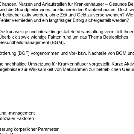
Chancen, Nutzen und Anlaufstellen für Krankenhäuser – Gesunde Bes
sind die Grundpfeiler eines funktionierenden Krankenhauses. Doch w
Arbeitgeber aktiv werden, ohne Zeit und Geld zu verschwenden? Wi
Fehler vermieden und ein langfristiger Erfolg sichergestellt werden?
Die kurzweilige und interaktiv gestaltete Veranstaltung vermittelt Ihne
Überblick sowie wichtige Fakten rund um das Thema Betriebliches
Gesundheitsmanagement (BGM).
tsförderung (BGF) vorgenommen und Vor- bzw. Nachteile von BGM u
ne nachhaltige Umsetzung für Krankenhäuser vorgestellt. Kurze Akti
energebnisse zur Wirksamkeit von Maßnahmen zur betrieblichen Gesun
ng und -management
sozialer Faktoren
erung körperlicher Parameter