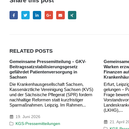
Share this post
RELATED
POSTS
Gemeinsame Pressemitteilung: Ministerin
Warken erzwingt Sanierung der GKV-
Finanzen auf dem Rücken der
Krankenhäuser
Erfurt, Leipzig, 21. April 2026 „Operation
gelungen – Patient tot?“ Mit dieser
Frage bewerten die beiden
Vorstandsvorsitzenden der
Landeskrankenhausgesellschaften Thüringen
(LKHG),...
Gesundheits
Spannungsfe
und Ethik
21. April 2026
Beim Frühjah
KGS-Pressemitteilungen