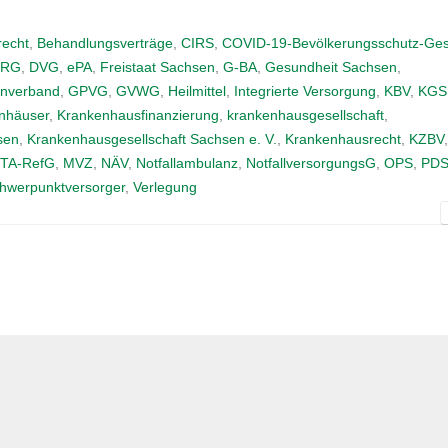
recht
,
Behandlungsverträge
,
CIRS
,
COVID-19-Bevölkerungsschutz-Ges
DRG
,
DVG
,
ePA
,
Freistaat Sachsen
,
G-BA
,
Gesundheit Sachsen
,
enverband
,
GPVG
,
GVWG
,
Heilmittel
,
Integrierte Versorgung
,
KBV
,
KGS
nhäuser
,
Krankenhausfinanzierung
,
krankenhausgesellschaft
,
sen
,
Krankenhausgesellschaft Sachsen e. V.
,
Krankenhausrecht
,
KZBV
,
TA-RefG
,
MVZ
,
NÄV
,
Notfallambulanz
,
NotfallversorgungsG
,
OPS
,
PD
hwerpunktversorger
,
Verlegung