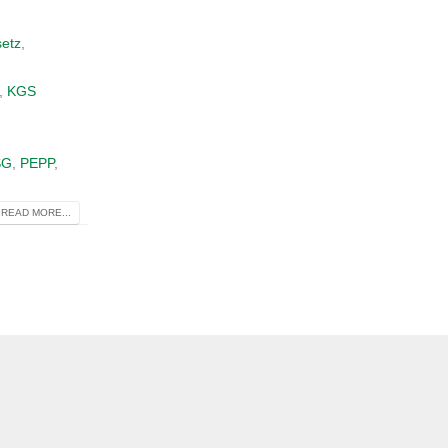
etz
,
,
KGS
SG
,
PEPP
,
READ MORE...