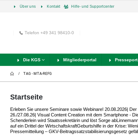
Über uns
Kontakt
Hilfe- und Supportcenter
Telefon +49 341 98410-0
Die KGS
Mitgliederportal
Presseport
TAG -
MTA-REFG
Startseite
Erleben Sie unsere Seminare sowie Webinare! 20.08.2026| Der st
26./27.08.26| Visual Content Creation mit dem Smartphone - Die
Schenderlein wird Staatssekretärin und löst Sorge abLinneman
auf ein Drittel der WirtschaftskraftGeburtshilfe in der Krise: 
Pressemitteilung – GKV-Beitragssatzstabilisierungsgesetz gefä