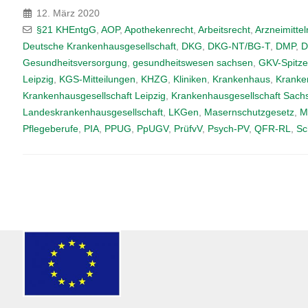
12. März 2020
§21 KHEntgG
,
AOP
,
Apothekenrecht
,
Arbeitsrecht
,
Arzneimittel
Deutsche Krankenhausgesellschaft
,
DKG
,
DKG-NT/BG-T
,
DMP
,
Gesundheitsversorgung
,
gesundheitswesen sachsen
,
GKV-Spitz
Leipzig
,
KGS-Mitteilungen
,
KHZG
,
Kliniken
,
Krankenhaus
,
Kranke
Krankenhausgesellschaft Leipzig
,
Krankenhausgesellschaft Sach
Landeskrankenhausgesellschaft
,
LKGen
,
Masernschutzgesetz
,
M
Pflegeberufe
,
PIA
,
PPUG
,
PpUGV
,
PrüfvV
,
Psych-PV
,
QFR-RL
,
Sc