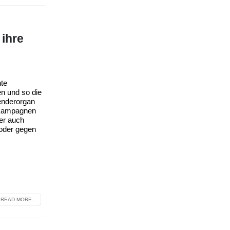
 ihre
te
n und so die
penderorgan
nskampagnen
der auch
oder gegen
READ MORE...