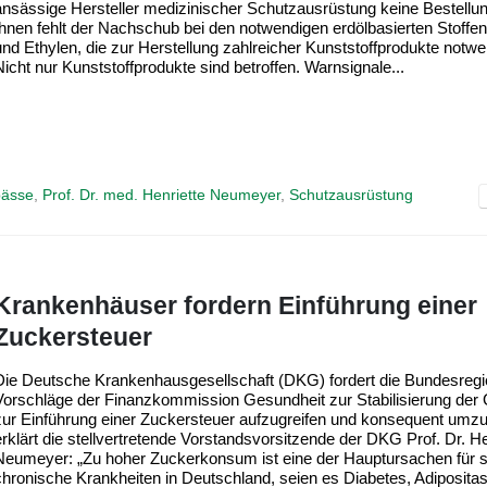
ansässige Hersteller medizinischer Schutzausrüstung keine Bestellu
Ihnen fehlt der Nachschub bei den notwendigen erdölbasierten Stoffe
und Ethylen, die zur Herstellung zahlreicher Kunststoffprodukte notwe
Nicht nur Kunststoffprodukte sind betroffen. Warnsignale...
pässe
,
Prof. Dr. med. Henriette Neumeyer
,
Schutzausrüstung
Krankenhäuser fordern Einführung einer
Zuckersteuer
Die Deutsche Krankenhausgesellschaft (DKG) fordert die Bundesregie
Vorschläge der Finanzkommission Gesundheit zur Stabilisierung der 
zur Einführung einer Zuckersteuer aufzugreifen und konsequent umz
erklärt die stellvertretende Vorstandsvorsitzende der DKG Prof. Dr. He
Neumeyer: „Zu hoher Zuckerkonsum ist eine der Hauptursachen für 
chronische Krankheiten in Deutschland, seien es Diabetes, Adiposita