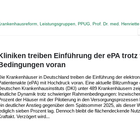
rankenhausreform
,
Leistungsgruppen
,
PPUG
,
Prof. Dr. med. Henriet
Kliniken treiben Einführung der ePA trotz
Bedingungen voran
Die Krankenhäuser in Deutschland treiben die Einführung der elektro
Patientenakte (ePA) mit Hochdruck voran. Eine aktuelle Blitzumfrage
Deutschen Krankenhausinstituts (DKI) unter 489 Krankenhäusern zeig
deutliche Dynamik trotz schwieriger Rahmenbedingungen: Inzwische
Prozent der Häuser mit der Pilotierung in den Versorgungsprozessen
ein deutlicher Anstieg gegenüber dem Spätsommer 2025, als dieser W
lediglich sieben Prozent lag. Dennoch bleibt die flächendeckende Nut
raftakt. Verzögert wird...