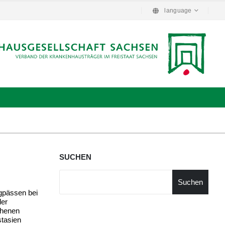
language
SUCHEN
Suchen
gpässen bei
der
chenen
stasien