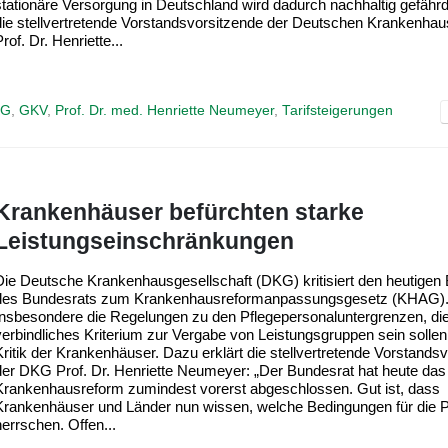
stationäre Versorgung in Deutschland wird dadurch nachhaltig gefährde
die stellvertretende Vorstandsvorsitzende der Deutschen Krankenhaus
rof. Dr. Henriette...
KG
,
GKV
,
Prof. Dr. med. Henriette Neumeyer
,
Tarifsteigerungen
Krankenhäuser befürchten starke
Leistungseinschränkungen
Die Deutsche Krankenhausgesellschaft (DKG) kritisiert den heutigen
des Bundesrats zum Krankenhausreformanpassungsgesetz (KHAG)
Insbesondere die Regelungen zu den Pflegepersonaluntergrenzen, die
verbindliches Kriterium zur Vergabe von Leistungsgruppen sein sollen
Kritik der Krankenhäuser. Dazu erklärt die stellvertretende Vorstands
der DKG Prof. Dr. Henriette Neumeyer: „Der Bundesrat hat heute das 
Krankenhausreform zumindest vorerst abgeschlossen. Gut ist, dass
Krankenhäuser und Länder nun wissen, welche Bedingungen für die 
herrschen. Offen...