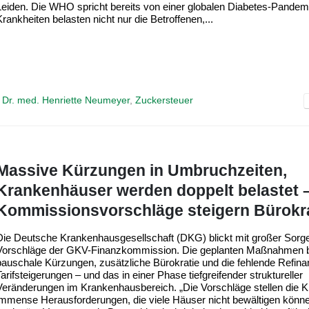
Leiden. Die WHO spricht bereits von einer globalen Diabetes-Pandem
Krankheiten belasten nicht nur die Betroffenen,...
. Dr. med. Henriette Neumeyer
,
Zuckersteuer
Massive Kürzungen in Umbruchzeiten,
Krankenhäuser werden doppelt belastet 
Kommissionsvorschläge steigern Bürokra
Die Deutsche Krankenhausgesellschaft (DKG) blickt mit großer Sorge
Vorschläge der GKV-Finanzkommission. Die geplanten Maßnahmen 
pauschale Kürzungen, zusätzliche Bürokratie und die fehlende Refina
Tarifsteigerungen – und das in einer Phase tiefgreifender struktureller
Veränderungen im Krankenhausbereich. „Die Vorschläge stellen die Kl
immense Herausforderungen, die viele Häuser nicht bewältigen könne