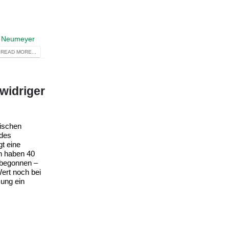
te Neumeyer
READ MORE...
 widriger
nischen
 des
t eine
n haben 40
 begonnen –
ert noch bei
zung ein