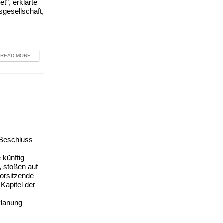
t“, erklärte
gesellschaft,
READ MORE...
 Beschluss
.
 künftig
, stoßen auf
vorsitzende
Kapitel der
Planung