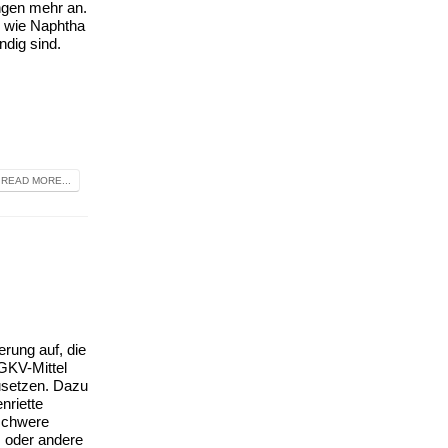
ngen mehr an.
n wie Naphtha
ndig sind.
READ MORE...
rung auf, die
GKV-Mittel
usetzen. Dazu
nriette
schwere
s oder andere