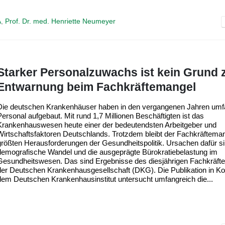
A
,
Prof. Dr. med. Henriette Neumeyer
Starker Personalzuwachs ist kein Grund 
Entwarnung beim Fachkräftemangel
Die deutschen Krankenhäuser haben in den vergangenen Jahren umf
Personal aufgebaut. Mit rund 1,7 Millionen Beschäftigten ist das
Krankenhauswesen heute einer der bedeutendsten Arbeitgeber und
Wirtschaftsfaktoren Deutschlands. Trotzdem bleibt der Fachkräfteman
größten Herausforderungen der Gesundheitspolitik. Ursachen dafür si
demografische Wandel und die ausgeprägte Bürokratiebelastung im
Gesundheitswesen. Das sind Ergebnisse des diesjährigen Fachkräfte
der Deutschen Krankenhausgesellschaft (DKG). Die Publikation in Ko
dem Deutschen Krankenhausinstitut untersucht umfangreich die...