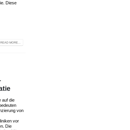
ie. Diese
READ MORE...
–
tie
 auf die
bedeuten
nzierung von
iniken vor
n. Die