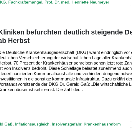
KG
,
Fachkräftemangel
,
Prof. Dr. med. Henriette Neumeyer
Kliniken befürchten deutlich steigende De
ab Herbst
Die Deutsche Krankenhausgesellschaft (DKG) warnt eindringlich vor 
deutlichen Verschlechterung der wirtschaftlichen Lage aller Kranken
Herbst. 70 Prozent der Krankenhäuser schreiben schon jetzt rote Zahle
ist von Insolvenz bedroht. Diese Schieflage belastet zunehmend auch
steuerfinanzierten Kommunalhaushalte und verhindert dringend notw
Investitionen in die sonstige kommunale Infrastruktur. Dazu erklärt de
Vorstandsvorsitzende der DKG Dr. Gerald Gaß: „Die wirtschaftliche L
Krankenhäuser ist sehr ernst. Die Zahl der...
ald Gaß
,
Inflationsausgleich
,
Insolvenzgefahr
,
Krankenhausreform