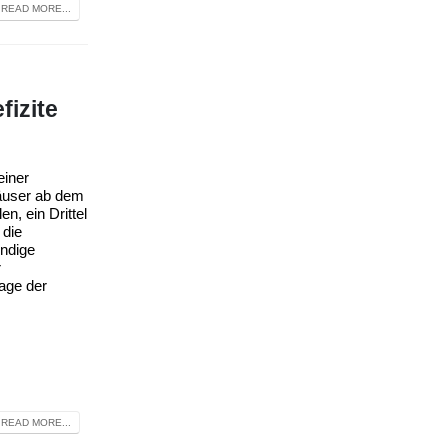
READ MORE...
fizite
einer
häuser ab dem
n, ein Drittel
 die
endige
r
age der
READ MORE...