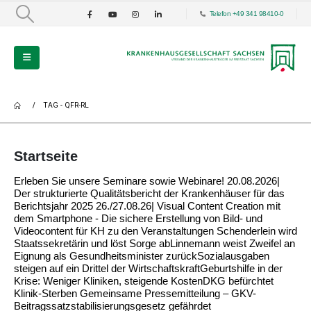
Telefon +49 341 98410-0
TAG -
QFR-RL
Startseite
Erleben Sie unsere Seminare sowie Webinare! 20.08.2026|
Der strukturierte Qualitätsbericht der Krankenhäuser für das
Berichtsjahr 2025 26./27.08.26| Visual Content Creation mit
dem Smartphone - Die sichere Erstellung von Bild- und
Videocontent für KH zu den Veranstaltungen Schenderlein wird
Staatssekretärin und löst Sorge abLinnemann weist Zweifel an
Eignung als Gesundheitsminister zurückSozialausgaben
steigen auf ein Drittel der WirtschaftskraftGeburtshilfe in der
Krise: Weniger Kliniken, steigende KostenDKG befürchtet
Klinik-Sterben Gemeinsame Pressemitteilung – GKV-
Beitragssatzstabilisierungsgesetz gefährdet