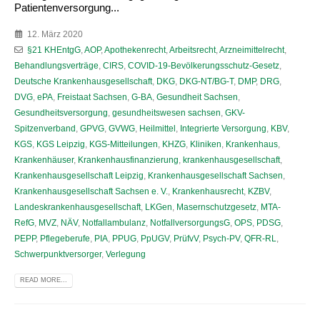
Patientenversorgung...
12. März 2020
§21 KHEntgG
,
AOP
,
Apothekenrecht
,
Arbeitsrecht
,
Arzneimittelrecht
,
Behandlungsverträge
,
CIRS
,
COVID-19-Bevölkerungsschutz-Gesetz
,
Deutsche Krankenhausgesellschaft
,
DKG
,
DKG-NT/BG-T
,
DMP
,
DRG
,
DVG
,
ePA
,
Freistaat Sachsen
,
G-BA
,
Gesundheit Sachsen
,
Gesundheitsversorgung
,
gesundheitswesen sachsen
,
GKV-
Spitzenverband
,
GPVG
,
GVWG
,
Heilmittel
,
Integrierte Versorgung
,
KBV
,
KGS
,
KGS Leipzig
,
KGS-Mitteilungen
,
KHZG
,
Kliniken
,
Krankenhaus
,
Krankenhäuser
,
Krankenhausfinanzierung
,
krankenhausgesellschaft
,
Krankenhausgesellschaft Leipzig
,
Krankenhausgesellschaft Sachsen
,
Krankenhausgesellschaft Sachsen e. V.
,
Krankenhausrecht
,
KZBV
,
Landeskrankenhausgesellschaft
,
LKGen
,
Masernschutzgesetz
,
MTA-
RefG
,
MVZ
,
NÄV
,
Notfallambulanz
,
NotfallversorgungsG
,
OPS
,
PDSG
,
PEPP
,
Pflegeberufe
,
PIA
,
PPUG
,
PpUGV
,
PrüfvV
,
Psych-PV
,
QFR-RL
,
Schwerpunktversorger
,
Verlegung
READ MORE...