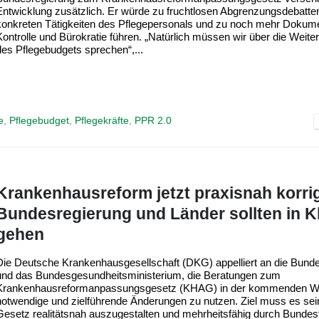
Entwicklung zusätzlich. Er würde zu fruchtlosen Abgrenzungsdebatten
konkreten Tätigkeiten des Pflegepersonals und zu noch mehr Dokume
Kontrolle und Bürokratie führen. „Natürlich müssen wir über die Weite
des Pflegebudgets sprechen“,...
e
,
Pflegebudget
,
Pflegekräfte
,
PPR 2.0
Krankenhausreform jetzt praxisnah korrig
Bundesregierung und Länder sollten in K
gehen
Die Deutsche Krankenhausgesellschaft (DKG) appelliert an die Bund
und das Bundesgesundheitsministerium, die Beratungen zum
Krankenhausreformanpassungsgesetz (KHAG) in der kommenden W
notwendige und zielführende Änderungen zu nutzen. Ziel muss es sei
Gesetz realitätsnah auszugestalten und mehrheitsfähig durch Bundes