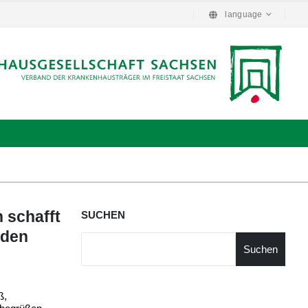
language
 schafft
SUCHEN
rden
Suchen
ß,