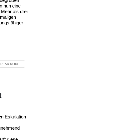
 begrüßen
n nun eine
Mehr als drei
emaligen
ungsfähiger
READ MORE...
t
en Eskalation
zunehmend
ft diese