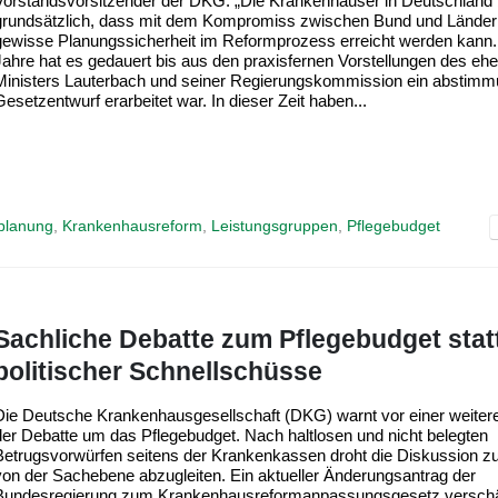
Vorstandsvorsitzender der DKG: „Die Krankenhäuser in Deutschland
grundsätzlich, dass mit dem Kompromiss zwischen Bund und Länder
gewisse Planungssicherheit im Reformprozess erreicht werden kann. 
Jahre hat es gedauert bis aus den praxisfernen Vorstellungen des eh
Ministers Lauterbach und seiner Regierungskommission ein abstimm
Gesetzentwurf erarbeitet war. In dieser Zeit haben...
planung
,
Krankenhausreform
,
Leistungsgruppen
,
Pflegebudget
Sachliche Debatte zum Pflegebudget stat
politischer Schnellschüsse
Die Deutsche Krankenhausgesellschaft (DKG) warnt vor einer weiter
der Debatte um das Pflegebudget. Nach haltlosen und nicht belegten
Betrugsvorwürfen seitens der Krankenkassen droht die Diskussion 
von der Sachebene abzugleiten. Ein aktueller Änderungsantrag der
Bundesregierung zum Krankenhausreformanpassungsgesetz verschär