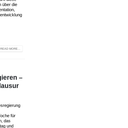
 über die
ntation,
rentwicklung
READ MORE...
ieren –
lausur
esregierung
oche für
n, das
tag und