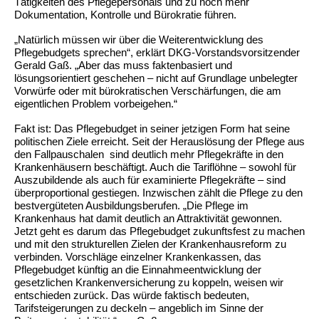
Tätigkeiten des Pflegepersonals und zu noch mehr
Dokumentation, Kontrolle und Bürokratie führen.
„Natürlich müssen wir über die Weiterentwicklung des
Pflegebudgets sprechen“, erklärt DKG-Vorstandsvorsitzender
Gerald Gaß. „Aber das muss faktenbasiert und
lösungsorientiert geschehen – nicht auf Grundlage unbelegter
Vorwürfe oder mit bürokratischen Verschärfungen, die am
eigentlichen Problem vorbeigehen.“
Fakt ist: Das Pflegebudget in seiner jetzigen Form hat seine
politischen Ziele erreicht. Seit der Herauslösung der Pflege aus
den Fallpauschalen sind deutlich mehr Pflegekräfte in den
Krankenhäusern beschäftigt. Auch die Tariflöhne – sowohl für
Auszubildende als auch für examinierte Pflegekräfte – sind
überproportional gestiegen. Inzwischen zählt die Pflege zu den
bestvergüteten Ausbildungsberufen. „Die Pflege im
Krankenhaus hat damit deutlich an Attraktivität gewonnen.
Jetzt geht es darum das Pflegebudget zukunftsfest zu machen
und mit den strukturellen Zielen der Krankenhausreform zu
verbinden. Vorschläge einzelner Krankenkassen, das
Pflegebudget künftig an die Einnahmeentwicklung der
gesetzlichen Krankenversicherung zu koppeln, weisen wir
entschieden zurück. Das würde faktisch bedeuten,
Tarifsteigerungen zu deckeln – angeblich im Sinne der