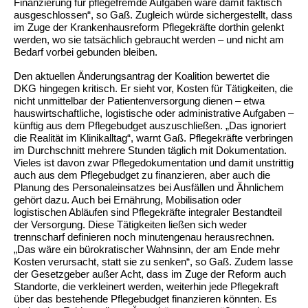
Finanzierung für pflegefremde Aufgaben wäre damit faktisch
ausgeschlossen“, so Gaß. Zugleich würde sichergestellt, dass
im Zuge der Krankenhausreform Pflegekräfte dorthin gelenkt
werden, wo sie tatsächlich gebraucht werden – und nicht am
Bedarf vorbei gebunden bleiben.
Den aktuellen Änderungsantrag der Koalition bewertet die
DKG hingegen kritisch. Er sieht vor, Kosten für Tätigkeiten, die
nicht unmittelbar der Patientenversorgung dienen – etwa
hauswirtschaftliche, logistische oder administrative Aufgaben –
künftig aus dem Pflegebudget auszuschließen. „Das ignoriert
die Realität im Klinikalltag“, warnt Gaß. Pflegekräfte verbringen
im Durchschnitt mehrere Stunden täglich mit Dokumentation.
Vieles ist davon zwar Pflegedokumentation und damit unstrittig
auch aus dem Pflegebudget zu finanzieren, aber auch die
Planung des Personaleinsatzes bei Ausfällen und Ähnlichem
gehört dazu. Auch bei Ernährung, Mobilisation oder
logistischen Abläufen sind Pflegekräfte integraler Bestandteil
der Versorgung. Diese Tätigkeiten ließen sich weder
trennscharf definieren noch minutengenau herausrechnen.
„Das wäre ein bürokratischer Wahnsinn, der am Ende mehr
Kosten verursacht, statt sie zu senken“, so Gaß. Zudem lasse
der Gesetzgeber außer Acht, dass im Zuge der Reform auch
Standorte, die verkleinert werden, weiterhin jede Pflegekraft
über das bestehende Pflegebudget finanzieren könnten. Es