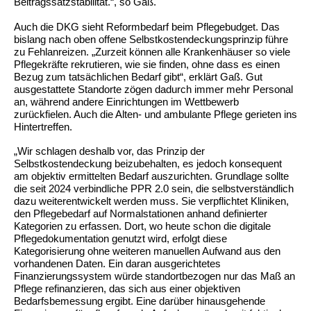
Beitragssatzstabilität.“, so Gaß.
Auch die DKG sieht Reformbedarf beim Pflegebudget. Das
bislang nach oben offene Selbstkostendeckungsprinzip führe
zu Fehlanreizen. „Zurzeit können alle Krankenhäuser so viele
Pflegekräfte rekrutieren, wie sie finden, ohne dass es einen
Bezug zum tatsächlichen Bedarf gibt“, erklärt Gaß. Gut
ausgestattete Standorte zögen dadurch immer mehr Personal
an, während andere Einrichtungen im Wettbewerb
zurückfielen. Auch die Alten- und ambulante Pflege gerieten ins
Hintertreffen.
„Wir schlagen deshalb vor, das Prinzip der
Selbstkostendeckung beizubehalten, es jedoch konsequent
am objektiv ermittelten Bedarf auszurichten. Grundlage sollte
die seit 2024 verbindliche PPR 2.0 sein, die selbstverständlich
dazu weiterentwickelt werden muss. Sie verpflichtet Kliniken,
den Pflegebedarf auf Normalstationen anhand definierter
Kategorien zu erfassen. Dort, wo heute schon die digitale
Pflegedokumentation genutzt wird, erfolgt diese
Kategorisierung ohne weiteren manuellen Aufwand aus den
vorhandenen Daten. Ein daran ausgerichtetes
Finanzierungssystem würde standortbezogen nur das Maß an
Pflege refinanzieren, das sich aus einer objektiven
Bedarfsbemessung ergibt. Eine darüber hinausgehende