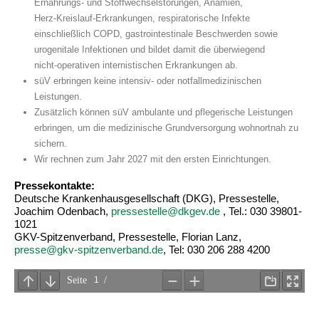
Ernährungs‑ und Stoffwechselstörungen, Anämien,
Herz‑Kreislauf‑Erkrankungen, respiratorische Infekte
einschließlich COPD, gastrointestinale Beschwerden sowie
urogenitale Infektionen und bildet damit die überwiegend
nicht‑operativen internistischen Erkrankungen ab.
süV erbringen keine intensiv- oder notfallmedizinischen
Leistungen.
Zusätzlich können süV ambulante und pflegerische Leistungen
erbringen, um die medizinische Grundversorgung wohnortnah zu
sichern.
Wir rechnen zum Jahr 2027 mit den ersten Einrichtungen.
Pressekontakte:
Deutsche Krankenhausgesellschaft (DKG), Pressestelle,
Joachim Odenbach,
pressestelle@dkgev.de
, Tel.: 030 39801-
1021
GKV-Spitzenverband, Pressestelle, Florian Lanz,
presse@gkv-spitzenverband.de
, Tel: 030 206 288 4200