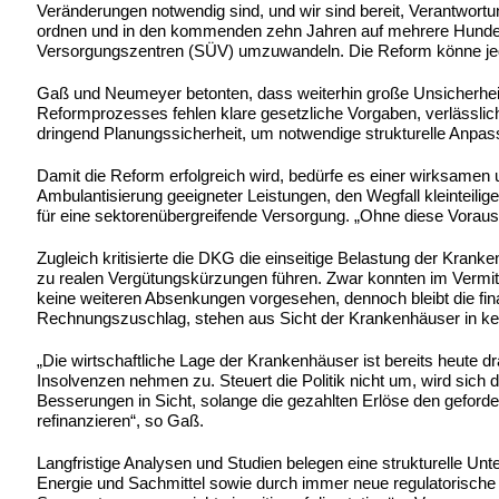
Veränderungen notwendig sind, und wir sind bereit, Verantwortu
ordnen und in den kommenden zehn Jahren auf mehrere Hundert
Versorgungszentren (SÜV) umzuwandeln. Die Reform könne je
Gaß und Neumeyer betonten, dass weiterhin große Unsicherheit h
Reformprozesses fehlen klare gesetzliche Vorgaben, verlässli
dringend Planungssicherheit, um notwendige strukturelle Anp
Damit die Reform erfolgreich wird, bedürfe es einer wirksamen 
Ambulantisierung geeigneter Leistungen, den Wegfall kleinteil
für eine sektorenübergreifende Versorgung. „Ohne diese Vorau
Zugleich kritisierte die DKG die einseitige Belastung der Kran
zu realen Vergütungskürzungen führen. Zwar konnten im Vermi
keine weiteren Absenkungen vorgesehen, dennoch bleibt die fin
Rechnungszuschlag, stehen aus Sicht der Krankenhäuser in k
„Die wirtschaftliche Lage der Krankenhäuser ist bereits heute d
Insolvenzen nehmen zu. Steuert die Politik nicht um, wird sich
Besserungen in Sicht, solange die gezahlten Erlöse den geforde
refinanzieren“, so Gaß.
Langfristige Analysen und Studien belegen eine strukturelle Unt
Energie und Sachmittel sowie durch immer neue regulatorische 