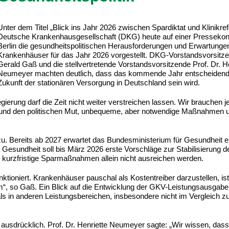
Unter dem Titel „Blick ins Jahr 2026 zwischen Spardiktat und Klinikref
Deutsche Krankenhausgesellschaft (DKG) heute auf einer Pressekon
Berlin die gesundheitspolitischen Herausforderungen und Erwartunge
Krankenhäuser für das Jahr 2026 vorgestellt. DKG-Vorstandsvorsitze
Gerald Gaß und die stellvertretende Vorstandsvorsitzende Prof. Dr. H
Neumeyer machten deutlich, dass das kommende Jahr entscheidend 
Zukunft der stationären Versorgung in Deutschland sein wird.
rung darf die Zeit nicht weiter verstreichen lassen. Wir brauchen je
en und den politischen Mut, unbequeme, aber notwendige Maßnahmen
u. Bereits ab 2027 erwartet das Bundesministerium für Gesundheit ein
 Gesundheit soll bis März 2026 erste Vorschläge zur Stabilisierung d
s kurzfristige Sparmaßnahmen allein nicht ausreichen werden.
tioniert. Krankenhäuser pauschal als Kostentreiber darzustellen, ist
em“, so Gaß. Ein Blick auf die Entwicklung der GKV-Leistungsausgabe
ls in anderen Leistungsbereichen, insbesondere nicht im Vergleich z
ausdrücklich. Prof. Dr. Henriette Neumeyer sagte: „Wir wissen, dass