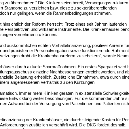
ng zu übernehmen.“ Die Kliniken seien bereit, Versorgungsstrukturen
 Standorte zu verzichten bzw. diese zu sektorübergreifenden
doch nur gelingen, wenn die Rahmenbedingungen stimmen.
insichtlich der Reform herrscht. Trotz eines seit Jahren laufenden
che Perspektiven und wirksame Instrumente. Die Krankenhäuser benö
assungen vornehmen zu können.
und auskömmlichen echten Vorhaltefinanzierung, positiver Anreize für
iger und praxisferner Personalvorgaben sowie funktionierende Rahme
ssetzungen droht die Krankenhausreform zu scheitern“, warnte Neum
kenhäuser durch aktuelle Sparmaßnahmen. Ein erstes Sparpaket wird 
ttlungsausschuss einzelne Nachbesserungen erreicht werden, und ab
anzielle Belastung erheblich. Zusätzliche Einnahmen, etwa durch ein
einem angemessenen Verhältnis zu den Kürzungen.
ramatisch. Immer mehr Kliniken geraten in existenzielle Schwierigkeit
 diese Entwicklung weiter beschleunigen. Für die kommenden Jahre si
rten Aufwand bei der Versorgung von Patientinnen und Patienten nich
erfinanzierung der Krankenhäuser, die durch steigende Kosten für Per
Anforderungen zusätzlich verschärft wird. Die DKG fordert deshalb,