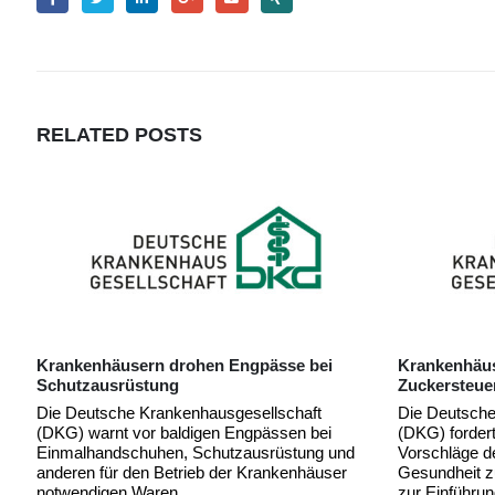
RELATED
POSTS
Krankenhäuser fordern Einführung einer
Massive Kür
Zuckersteuer
Krankenhäus
Kommissions
Die Deutsche Krankenhausgesellschaft
Bürokratie
(DKG) fordert die Bundesregierung auf, die
Vorschläge der Finanzkommission
Die Deutsche
Gesundheit zur Stabilisierung der GKV-Mittel
(DKG) blickt 
zur Einführung einer...
Vorschläge d