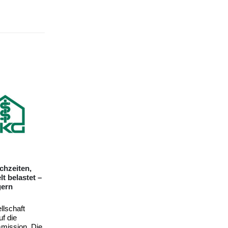
arke
Kliniken treiben Einführung der ePA trotz
widriger Bedingungen voran
lschaft
Die Krankenhäuser in Deutschland treiben
eschluss des
die Einführung der elektronischen
Patientenakte (ePA) mit Hochdruck voran.
gesetz
Eine aktuelle Blitzumfrage des Deutschen
elungen zu
Krankenhausinstituts...