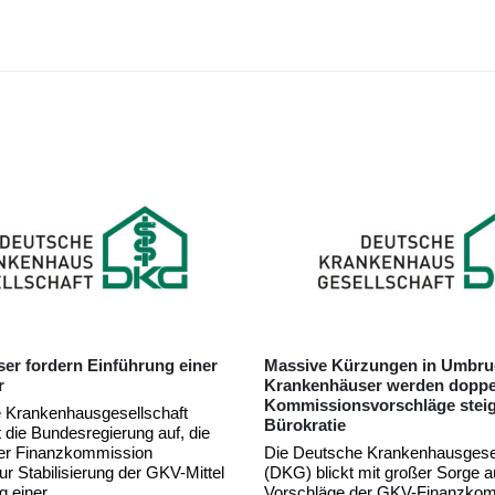
zungen in Umbruchzeiten,
Krankenhäuser befürchten st
er werden doppelt belastet –
Leistungseinschränkungen
vorschläge steigern
Die Deutsche Krankenhausgesel
(DKG) kritisiert den heutigen B
 Krankenhausgesellschaft
Bundesrats zum
mit großer Sorge auf die
Krankenhausreformanpassungs
er GKV-Finanzkommission. Die
(KHAG). Insbesondere die Reg