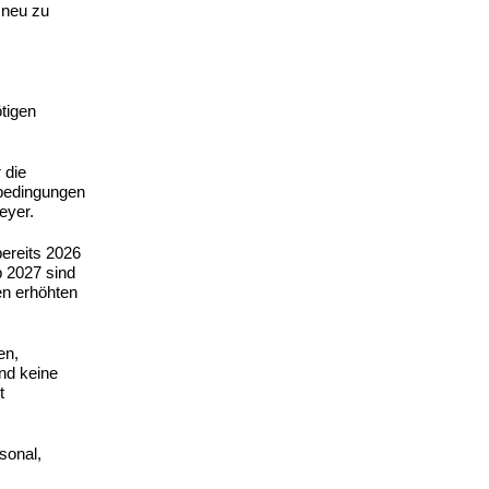
 neu zu
tigen
 die
nbedingungen
eyer.
bereits 2026
 2027 sind
en erhöhten
en,
nd keine
t
sonal,