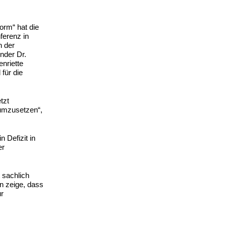
orm“ hat die
ferenz in
n der
nder Dr.
enriette
für die
tzt
 umzusetzen“,
 Defizit in
er
 sachlich
n zeige, dass
ur