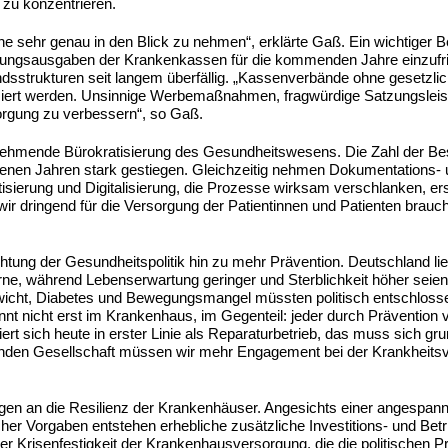
 zu konzentrieren.
sehr genau in den Blick zu nehmen“, erklärte Gaß. Ein wichtiger Be
altungsausgaben der Krankenkassen für die kommenden Jahre einzuf
ndsstrukturen seit langem überfällig. „Kassenverbände ohne gesetzli
anziert werden. Unsinnige Werbemaßnahmen, fragwürdige Satzungslei
sorgung zu verbessern“, so Gaß.
ehmende Bürokratisierung des Gesundheitswesens. Die Zahl der Bes
angenen Jahren stark gestiegen. Gleichzeitig nehmen Dokumentations-
ierung und Digitalisierung, die Prozesse wirksam verschlanken, erst
wir dringend für die Versorgung der Patientinnen und Patienten brauc
tung der Gesundheitspolitik hin zu mehr Prävention. Deutschland lie
e, während Lebenserwartung geringer und Sterblichkeit höher seien a
icht, Diabetes und Bewegungsmangel müssten politisch entschloss
 nicht erst im Krankenhaus, im Gegenteil: jeder durch Prävention v
rt sich heute in erster Linie als Reparaturbetrieb, das muss sich gr
nden Gesellschaft müssen wir mehr Engagement bei der Krankheits
en an die Resilienz der Krankenhäuser. Angesichts einer angespan
er Vorgaben entstehen erhebliche zusätzliche Investitions- und Bet
r Krisenfestigkeit der Krankenhausversorgung, die die politischen Pri