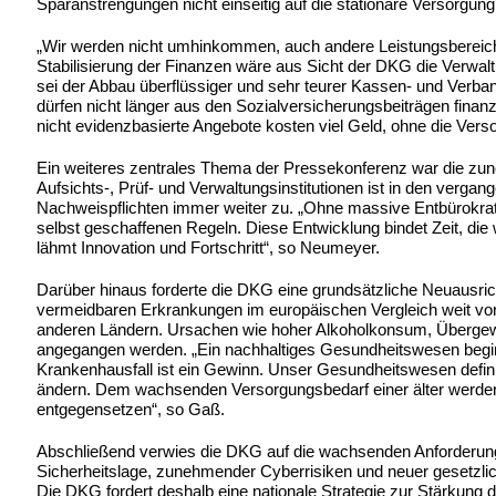
Sparanstrengungen nicht einseitig auf die stationäre Versorgung
„Wir werden nicht umhinkommen, auch andere Leistungsbereiche 
Stabilisierung der Finanzen wäre aus Sicht der DKG die Verw
sei der Abbau überflüssiger und sehr teurer Kassen- und Verba
dürfen nicht länger aus den Sozialversicherungsbeiträgen fin
nicht evidenzbasierte Angebote kosten viel Geld, ohne die Ver
Ein weiteres zentrales Thema der Pressekonferenz war die zun
Aufsichts-, Prüf- und Verwaltungsinstitutionen ist in den verg
Nachweispflichten immer weiter zu. „Ohne massive Entbürokratis
selbst geschaffenen Regeln. Diese Entwicklung bindet Zeit, die 
lähmt Innovation und Fortschritt“, so Neumeyer.
Darüber hinaus forderte die DKG eine grundsätzliche Neuausrich
vermeidbaren Erkrankungen im europäischen Vergleich weit vorn
anderen Ländern. Ursachen wie hoher Alkoholkonsum, Übergew
angegangen werden. „Ein nachhaltiges Gesundheitswesen beginnt
Krankenhausfall ist ein Gewinn. Unser Gesundheitswesen definie
ändern. Dem wachsenden Versorgungsbedarf einer älter werde
entgegensetzen“, so Gaß.
Abschließend verwies die DKG auf die wachsenden Anforderung
Sicherheitslage, zunehmender Cyberrisiken und neuer gesetzlich
Die DKG fordert deshalb eine nationale Strategie zur Stärkung de