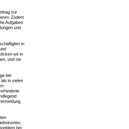
itrag zur
rieren. Zudem
che Aufgaben
stungen und
chäftigten in
 und
icken wir in
hen, und sie
ge bei
ls in vielen
en
erhinderte
undlegend
vermeidung
nten
riebskosten.
oritäten bei