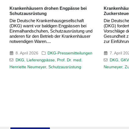
Krankenhäuser fordern Einführung einer
Massive Kür
Zuckersteuer
Krankenhäus
Kommissions
Die Deutsche Krankenhausgesellschaft
Bürokratie
(DKG) fordert die Bundesregierung auf, die
Vorschläge der Finanzkommission
Die Deutsche
Gesundheit zur Stabilisierung der GKV-Mittel
(DKG) blickt 
zur Einführung einer...
Vorschläge d
geplanten M
Kürzungen, zu
7. April 2026
DKG-Pressemitteilungen
DKG
,
GKV
,
Prof. Dr. med. Henriette
30. März 
Neumeyer
,
Zuckersteuer
DKG-Press
Bürokratie
Henriette Ne