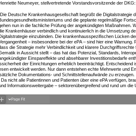
Henriette Neumeyer, stellvertretende Vorstandsvorsitzende der DKG:
„Die Deutsche Krankenhausgesellschaft begrüßt die Digitalstrategie 
Bundesgesundheitsministeriums und die geplante regelmäßige Fortsc
gehen nun in die fachliche Prüfung der angekündigten Maßnahmen. Wi
die Krankenhäuser verbindlich und kontinuierlich in die Umsetzung de
Digitalstrategie einzubinden. Die krankenhausspezifischen Lücken de
Vergangenheit – insbesondere bei der ePA – sind hier eine Warnung. Po
dass die Strategie mehr Verbindlichkeit und klarere Durchgriffsrechte 
Gematik in Aussicht stellt – das hat das Potenzial, Standards, Interope
angekündigter Einspareffekte und absehbarer Investitionsbedarfe enth
sicherheit der Einrichtungen erheblich beeinträchtigt. Entscheidend 
sen entwickelt werden. Nur dann entstehen echte Mehrwerte und En
zusätzliche Dokumentations- und Schnittstellenaufwände zu erzeugen.
n: Da nicht alle Patientinnen und Patienten über eine ePA verfügen, br
ff und Informationsweitergabe – sektorenübergreifend und rund um die 