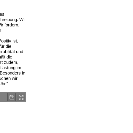
des
hreibung. Wir
r fordern,
r
r
sitiv ist,
für die
rabilität und
ält die
ist zudem,
tlastung im
 Besonders in
auchen wir
Uhr.“