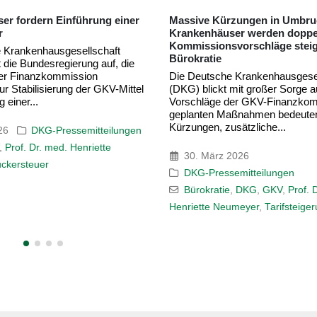
zungen in Umbruchzeiten,
Krankenhäuser befürchten st
er werden doppelt belastet –
Leistungseinschränkungen
vorschläge steigern
Die Deutsche Krankenhausgesel
(DKG) kritisiert den heutigen B
 Krankenhausgesellschaft
Bundesrats zum
mit großer Sorge auf die
Krankenhausreformanpassungs
er GKV-Finanzkommission. Die
(KHAG). Insbesondere die Reg
aßnahmen bedeuten pauschale
den Pflegepersonaluntergrenzen,
sätzliche...
27. März 2026
2026
DKG-Pressemitteilungen
emitteilungen
DKG
,
KHAG
,
Krankenhausre
,
DKG
,
GKV
,
Prof. Dr. med.
Leistungsgruppen
,
PPUG
,
Prof. 
umeyer
,
Tarifsteigerungen
Henriette Neumeyer