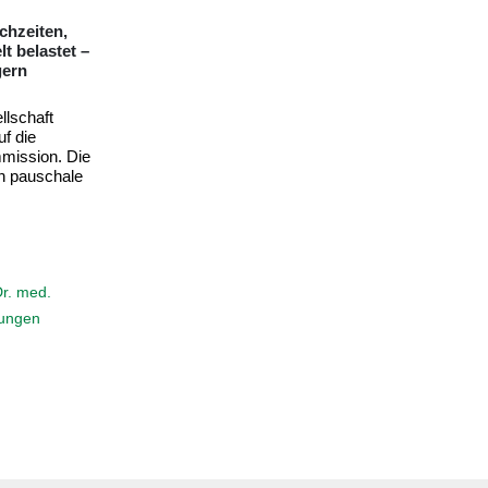
arke
Kliniken treiben Einführung der ePA trotz
widriger Bedingungen voran
lschaft
Die Krankenhäuser in Deutschland treiben
eschluss des
die Einführung der elektronischen
Patientenakte (ePA) mit Hochdruck voran.
gesetz
Eine aktuelle Blitzumfrage des Deutschen
elungen zu
Krankenhausinstituts...
 die...
25. März 2026
DKG-Pressemitteilungen
DKG
,
DKI
,
ePA
,
Prof. Dr. med. Henriette
form
,
Neumeyer
Dr. med.