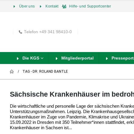
Über uns
Kontakt
Hilfe- und Supportcenter
Telefon +49 341 98410-0
Die KGS
Mitgliederportal
Presseport
TAG -
DR. ROLAND BANTLE
Sächsische Krankenhäuser im bedroh
Die wirtschaftliche und personelle Lage der sächsischen Kranke
Unterstützungsmaßnahmen. Leipzig. Die Krankenhausgesellscha
Krankenhäuser im Zuge von Pandemie, Klimakrise und Ukrain
15.09.2022 in Dresden mit 350 Teilnehmer*innen stattfindet, erk
Krankenhäuser in Sachsen ist...