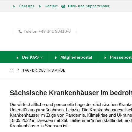
Über uns
Kontakt
Hilfe- und Supportcenter
Telefon +49 341 98410-0
Die KGS
Mitgliederportal
Presseport
TAG -
DR. OEC. IRIS MINDE
Sächsische Krankenhäuser im bedroh
Die wirtschaftliche und personelle Lage der sächsischen Kranke
Unterstützungsmaßnahmen. Leipzig. Die Krankenhausgesellscha
Krankenhäuser im Zuge von Pandemie, Klimakrise und Ukrain
15.09.2022 in Dresden mit 350 Teilnehmer*innen stattfindet, erk
Krankenhäuser in Sachsen ist...