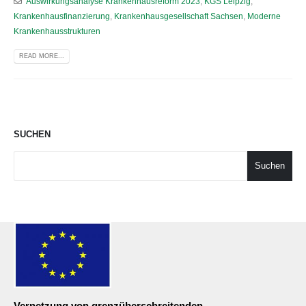
Auswirkungsanalyse Krankenhausreform 2023
,
KGS Leipzig
,
Krankenhausfinanzierung
,
Krankenhausgesellschaft Sachsen
,
Moderne
Krankenhausstrukturen
READ MORE...
SUCHEN
Suchen
Vernetzung von grenzüberschreitenden