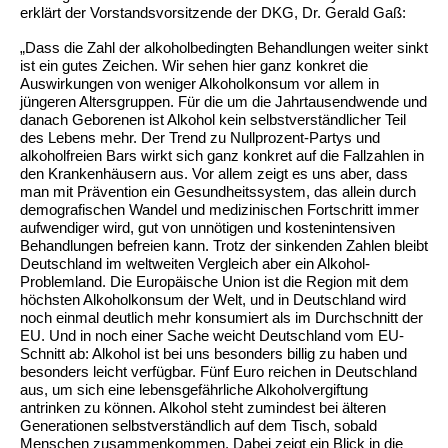
erklärt der Vorstandsvorsitzende der DKG, Dr. Gerald Gaß:
„Dass die Zahl der alkoholbedingten Behandlungen weiter sinkt
ist ein gutes Zeichen. Wir sehen hier ganz konkret die
Auswirkungen von weniger Alkoholkonsum vor allem in
jüngeren Altersgruppen. Für die um die Jahrtausendwende und
danach Geborenen ist Alkohol kein selbstverständlicher Teil
des Lebens mehr. Der Trend zu Nullprozent-Partys und
alkoholfreien Bars wirkt sich ganz konkret auf die Fallzahlen in
den Krankenhäusern aus. Vor allem zeigt es uns aber, dass
man mit Prävention ein Gesundheitssystem, das allein durch
demografischen Wandel und medizinischen Fortschritt immer
aufwendiger wird, gut von unnötigen und kostenintensiven
Behandlungen befreien kann. Trotz der sinkenden Zahlen bleibt
Deutschland im weltweiten Vergleich aber ein Alkohol-
Problemland. Die Europäische Union ist die Region mit dem
höchsten Alkoholkonsum der Welt, und in Deutschland wird
noch einmal deutlich mehr konsumiert als im Durchschnitt der
EU. Und in noch einer Sache weicht Deutschland vom EU-
Schnitt ab: Alkohol ist bei uns besonders billig zu haben und
besonders leicht verfügbar. Fünf Euro reichen in Deutschland
aus, um sich eine lebensgefährliche Alkoholvergiftung
antrinken zu können. Alkohol steht zumindest bei älteren
Generationen selbstverständlich auf dem Tisch, sobald
Menschen zusammenkommen. Dabei zeigt ein Blick in die