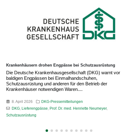
Krankenhäuser fordern Einführung einer Zuckersteuer
Die Deutsche Krankenhausgesellschaft (DKG) fordert die
Bundesregierung auf, die Vorschläge der Finanzkommission
Gesundheit zur Stabilisierung der GKV-Mittel zur Einführung
einer...
7. April 2026
DKG-Pressemitteilungen
DKG
,
GKV
,
Prof. Dr. med. Henriette Neumeyer
,
Zuckersteuer