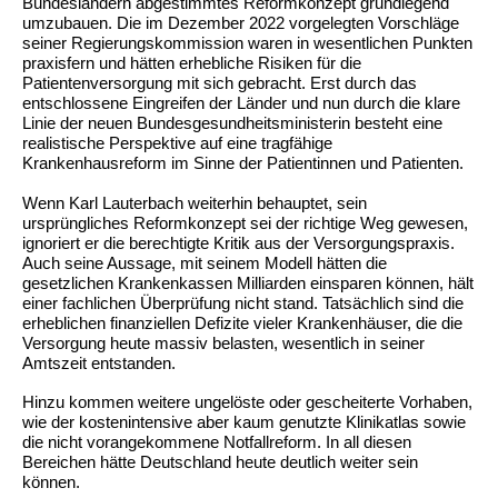
Bundesländern abgestimmtes Reformkonzept grundlegend
umzubauen. Die im Dezember 2022 vorgelegten Vorschläge
seiner Regierungskommission waren in wesentlichen Punkten
praxisfern und hätten erhebliche Risiken für die
Patientenversorgung mit sich gebracht. Erst durch das
entschlossene Eingreifen der Länder und nun durch die klare
Linie der neuen Bundesgesundheitsministerin besteht eine
realistische Perspektive auf eine tragfähige
Krankenhausreform im Sinne der Patientinnen und Patienten.
Wenn Karl Lauterbach weiterhin behauptet, sein
ursprüngliches Reformkonzept sei der richtige Weg gewesen,
ignoriert er die berechtigte Kritik aus der Versorgungspraxis.
Auch seine Aussage, mit seinem Modell hätten die
gesetzlichen Krankenkassen Milliarden einsparen können, hält
einer fachlichen Überprüfung nicht stand. Tatsächlich sind die
erheblichen finanziellen Defizite vieler Krankenhäuser, die die
Versorgung heute massiv belasten, wesentlich in seiner
Amtszeit entstanden.
Hinzu kommen weitere ungelöste oder gescheiterte Vorhaben,
wie der kostenintensive aber kaum genutzte Klinikatlas sowie
die nicht vorangekommene Notfallreform. In all diesen
Bereichen hätte Deutschland heute deutlich weiter sein
können.