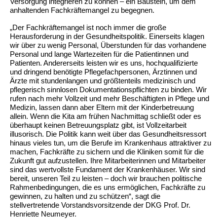
Versorgung integrieren zu können – ein Baustein, um dem
anhaltenden Fachkräftemangel zu begegnen.
„Der Fachkräftemangel ist noch immer die große
Herausforderung in der Gesundheitspolitik. Einerseits klagen
wir über zu wenig Personal, Überstunden für das vorhandene
Personal und lange Wartezeiten für die Patientinnen und
Patienten. Andererseits leisten wir es uns, hochqualifizierte
und dringend benötigte Pflegefachpersonen, Ärztinnen und
Ärzte mit stundenlangen und größtenteils medizinisch und
pflegerisch sinnlosen Dokumentationspflichten zu binden. Wir
rufen nach mehr Vollzeit und mehr Beschäftigten in Pflege und
Medizin, lassen dann aber Eltern mit der Kinderbetreuung
allein. Wenn die Kita am frühen Nachmittag schließt oder es
überhaupt keinen Betreuungsplatz gibt, ist Vollzeitarbeit
illusorisch. Die Politik kann weit über das Gesundheitsressort
hinaus vieles tun, um die Berufe im Krankenhaus attraktiver zu
machen, Fachkräfte zu sichern und die Kliniken somit für die
Zukunft gut aufzustellen. Ihre Mitarbeiterinnen und Mitarbeiter
sind das wertvollste Fundament der Krankenhäuser. Wir sind
bereit, unseren Teil zu leisten – doch wir brauchen politische
Rahmenbedingungen, die es uns ermöglichen, Fachkräfte zu
gewinnen, zu halten und zu schützen“, sagt die
stellvertretende Vorstandsvorsitzende der DKG Prof. Dr.
Henriette Neumeyer.