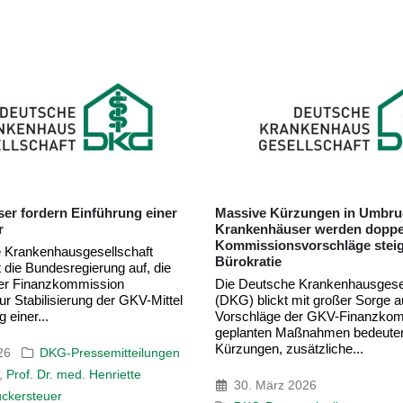
zungen in Umbruchzeiten,
Krankenhäuser befürchten st
er werden doppelt belastet –
Leistungseinschränkungen
vorschläge steigern
Die Deutsche Krankenhausgesel
(DKG) kritisiert den heutigen B
 Krankenhausgesellschaft
Bundesrats zum
mit großer Sorge auf die
Krankenhausreformanpassungs
er GKV-Finanzkommission. Die
(KHAG). Insbesondere die Reg
aßnahmen bedeuten pauschale
den Pflegepersonaluntergrenzen,
sätzliche...
27. März 2026
2026
DKG-Pressemitteilungen