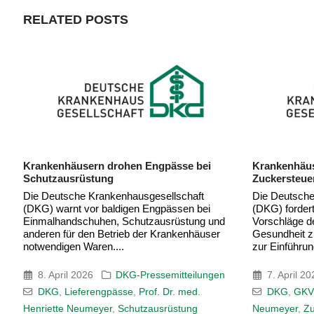
RELATED
POSTS
Krankenhäuser fordern Einführung einer
Massive Kür
Zuckersteuer
Krankenhäus
Kommissions
Die Deutsche Krankenhausgesellschaft
Bürokratie
(DKG) fordert die Bundesregierung auf, die
Vorschläge der Finanzkommission
Die Deutsche
Gesundheit zur Stabilisierung der GKV-Mittel
(DKG) blickt 
zur Einführung einer...
Vorschläge d
geplanten M
Kürzungen, zu
7. April 2026
DKG-Pressemitteilungen
DKG
,
GKV
,
Prof. Dr. med. Henriette
30. März 
Neumeyer
,
Zuckersteuer