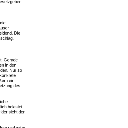
Gesetzgeber
die
äuser
eidend. Die
uschlag.
lt. Gerade
en in den
iden. Nur so
 konkrete
Kern ein
setzung des
liche
ich belastet.
der sieht der
irken und wäre