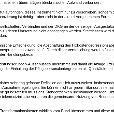
d ist mit einem übermäßigen bürokratischen Aufwand verbunden.
t aufbringen, dieses Instrument nicht nur zu verschieben, sondern
nanzierung ist richtig – aber nicht in der aktuell vorgesehenen Form.
esellschaften, Verbänden und der DKG an der derzeitigen Ausgestaltu
en zu deren Umsetzung nicht angegangen werden. Stattdessen wird de
rden.
technische Entscheidung, die Abschaffung des Fixkostendegressionsa
ionsprozesses zuwiderläuft. Durch diese Verschiebung werden fusioni
nder Handlungsbedarf.
s Leistungsgruppen-Ausschusses übernimmt und damit die Anlage 1 z
g, die Einhaltung der Pflegepersonaluntergrenzen als Qualitätskriteri
e bisher sehr eng gefasste Definition deutlich auszuweiten. Insbesond
en Ausnahmeregelungen. Sie können nicht an jedem Standort innerhalb
 ganz grundsätzlich muss das Standortdenken überwunden werden. Un
hen telemedizinische Verfahren die gemeinsame Nutzung von Ressour
r Transformationskosten wirklich vom Bund übernommen und diese ni