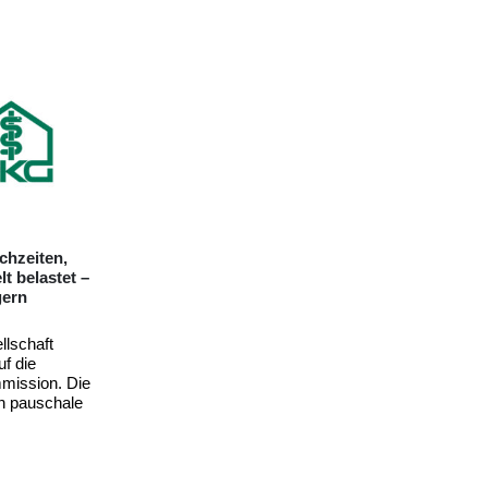
arke
Kliniken treiben Einführung der ePA trotz
widriger Bedingungen voran
lschaft
Die Krankenhäuser in Deutschland treiben
eschluss des
die Einführung der elektronischen
Patientenakte (ePA) mit Hochdruck voran.
gesetz
Eine aktuelle Blitzumfrage des Deutschen
elungen zu
Krankenhausinstituts...
 die...
25. März 2026
DKG-Pressemitteilungen
DKG
,
DKI
,
ePA
,
Prof. Dr. med. Henriette