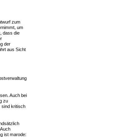
ntwurf zum
ernimmt, um
, dass die
r
ng der
ührt aus Sicht
bstverwaltung
isen. Auch bei
g zu
sind kritisch
ndsätzlich
. Auch
g ist marode: