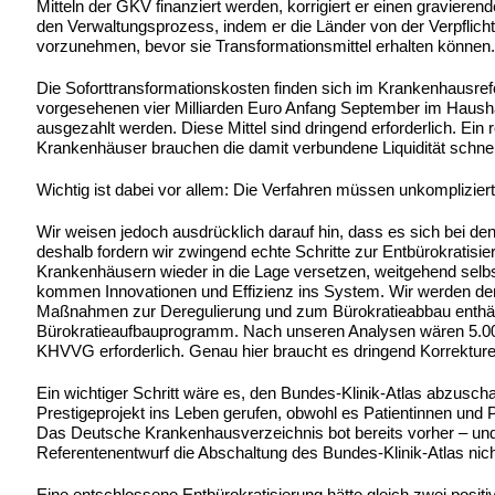
Mitteln der GKV finanziert werden, korrigiert er einen gravier
den Verwaltungsprozess, indem er die Länder von der Verpflich
vorzunehmen, bevor sie Transformationsmittel erhalten können.
Die Soforttransformationskosten finden sich im Krankenhausre
vorgesehenen vier Milliarden Euro Anfang September im Hausha
ausgezahlt werden. Diese Mittel sind dringend erforderlich. Ei
Krankenhäuser brauchen die damit verbundene Liquidität schnel
Wichtig ist dabei vor allem: Die Verfahren müssen unkompliziert,
Wir weisen jedoch ausdrücklich darauf hin, dass es sich bei de
deshalb fordern wir zwingend echte Schritte zur Entbürokratisi
Krankenhäusern wieder in die Lage versetzen, weitgehend selb
kommen Innovationen und Effizienz ins System. Wir werden den
Maßnahmen zur Deregulierung und zum Bürokratieabbau enthält
Bürokratieaufbauprogramm. Nach unseren Analysen wären 5.000
KHVVG erforderlich. Genau hier braucht es dringend Korrekture
Ein wichtiger Schritt wäre es, den Bundes-Klinik-Atlas abzusch
Prestigeprojekt ins Leben gerufen, obwohl es Patientinnen und P
Das Deutsche Krankenhausverzeichnis bot bereits vorher – und b
Referentenentwurf die Abschaltung des Bundes-Klinik-Atlas nich
Eine entschlossene Entbürokratisierung hätte gleich zwei positi