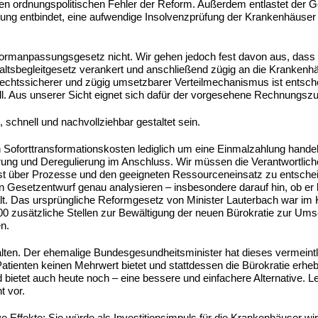
enden ordnungspolitischen Fehler der Reform. Außerdem entlastet der 
tung entbindet, eine aufwendige Insolvenzprüfung der Krankenhäuser
formanpassungsgesetz nicht. Wir gehen jedoch fest davon aus, dass 
ltsbegleitgesetz verankert und anschließend zügig an die Krankenh
n rechtssicherer und zügig umsetzbarer Verteilmechanismus ist entsch
l. Aus unserer Sicht eignet sich dafür der vorgesehene Rechnungsz
 schnell und nachvollziehbar gestaltet sein.
n Soforttransformationskosten lediglich um eine Einmalzahlung hande
erung und Deregulierung im Anschluss. Wir müssen die Verantwortlich
st über Prozesse und den geeigneten Ressourceneinsatz zu entsche
 Gesetzentwurf genau analysieren – insbesondere darauf hin, ob er
. Das ursprüngliche Reformgesetz von Minister Lauterbach war im 
 zusätzliche Stellen zur Bewältigung der neuen Bürokratie zur Um
n.
alten. Der ehemalige Bundesgesundheitsminister hat dieses vermeint
atienten keinen Mehrwert bietet und stattdessen die Bürokratie erhebl
ietet auch heute noch – eine bessere und einfachere Alternative. Lei
t vor.
ve Effekte: Sie würde als Investitionsimpuls für die Krankenhäuser w