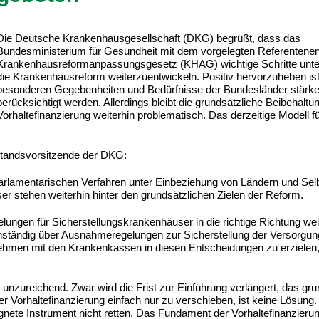
Die Deutsche Krankenhausgesellschaft (DKG) begrüßt, dass das
Bundesministerium für Gesundheit mit dem vorgelegten Referentene
Krankenhausreformanpassungsgesetz (KHAG) wichtige Schritte unt
die Krankenhausreform weiterzuentwickeln. Positiv hervorzuheben ist
besonderen Gegebenheiten und Bedürfnisse der Bundesländer stärke
berücksichtigt werden. Allerdings bleibt die grundsätzliche Beibehaltu
Vorhaltefinanzierung weiterhin problematisch. Das derzeitige Modell f
rstandsvorsitzende der DKG:
parlamentarischen Verfahren unter Einbeziehung von Ländern und Sel
er stehen weiterhin hinter den grundsätzlichen Zielen der Reform.
lungen für Sicherstellungskrankenhäuser in die richtige Richtung we
enständig über Ausnahmeregelungen zur Sicherstellung der Versorgun
rnehmen mit den Krankenkassen in diesen Entscheidungen zu erzielen, 
unzureichend. Zwar wird die Frist zur Einführung verlängert, das gru
er Vorhaltefinanzierung einfach nur zu verschieben, ist keine Lösung
ete Instrument nicht retten. Das Fundament der Vorhaltefinanzierun