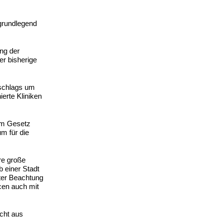
 grundlegend
ng der
r bisherige
bschlags um
erte Kliniken
um Gesetz
um für die
ere große
 einer Stadt
ter Beachtung
cen auch mit
cht aus