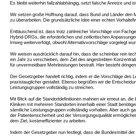
Es bleibt weiterhin fallzahlabhängig, setzt falsche Anreize un
Wir setzen große Hoffnung darauf, dass Bund und Länder den Mu
zu überarbeiten. Die grundsätzliche Idee einer echten Vorhaltefi
Enttäuschend ist, dass trotz zahlreicher Vorschläge von Fachg
Hybrid-DRGs, die erforderlichen und zeitkritischen Anpassung
Irrweg weiterverfolgt, obwohl Alternativvorschläge vorgelegt wu
Wir weisen ausdrücklich darauf hin, dass die scheinbar rein 
ein Jahr zu verschieben, dem Ziel des angestrebten Konzentrat
für unvermeidbare Mehrleistungen bestraft. Hier besteht dringe
Der Gesetzgeber handelt richtig, indem er die Vorschläge de
praxistauglicher gestaltet. Ebenso begrüßen wir die Entscheidun
Leistungsgruppen vollständig zu streichen.
Mit Blick auf die Standortdefinitionen mahnen wir erneut an, di
Kliniken mit mehreren Standorten innerhalb einer Stadt benötig
sämtliche Leistungsgruppen vollständig vorhalten. Aber auch
der Patientensicherheit und der Versorgungsqualität ermöglic
dem Ziel, kosteneffizienter zu arbeiten.
Indem der Gesetzgeber nun festlegt, dass die Bundesmittel de