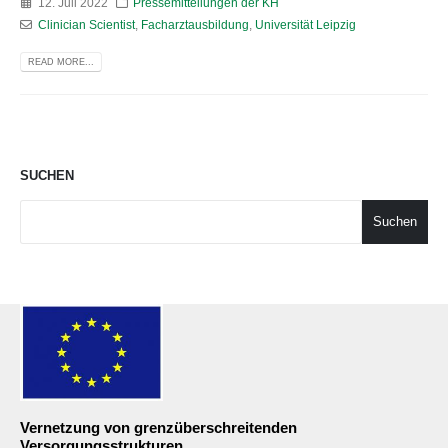
12. Juli 2022
Pressemitteilungen der KH
Clinician Scientist
,
Facharztausbildung
,
Universität Leipzig
READ MORE...
SUCHEN
Suchen
Vernetzung von grenzüberschreitenden
Versorgungsstrukturen